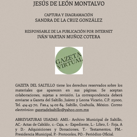
JESÚS DE LEÓN MONTALVO
CAPTURA Y DIAGRAMACIÓN
SANDRA DE LA CRUZ GONZÁLEZ
RESPONSABLE DE LA PUBLICACIÓN POR INTERNET
IVÁN VARTAN MUÑOZ COTERA
GAZETA DEL SALTILLO tiene los derechos reservados sobre los
materiales que aparecen en sus páginas. Se aceptan
colaboraciones, sujetas a revisión. La correspondencia deberá
enviarse a Gazeta del Saltillo, Juárez y Leona Vicario, C.P. 25000,
Tel. 414-43-70, Fax.4 14-02-84. Saltillo, Coahuila, México. Correo
electrónico:
gazetadelsaltillo@yahoo.com.mx
ABREVIATURAS USADAS: AMS.- Archivo Municipal de Saltillo,
AC.- Actas de Cabildo, c.- Caja, e.- Expediente, L.- Libro, f.- Foja, A
y D.- Adquisiciones y Donaciones, T.- Testamentos, PM.-
Presidencia Municipal, P.- Protocolos, PO.- Periódico Oficial.