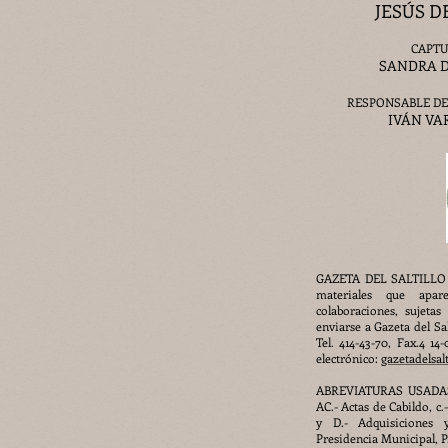
JESÚS 
CAPTU
SANDRA D
RESPONSABLE DE
IVÁN VA
GAZETA DEL SALTILLO ti
materiales que apa
colaboraciones, sujetas
enviarse a Gazeta del Sal
Tel. 414-43-70, Fax.4 14
electrónico:
gazetadelsa
ABREVIATURAS USADAS: 
AC.- Actas de Cabildo, c.-
y D.- Adquisiciones 
Presidencia Municipal, P.