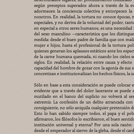
según preceptos superados ahora a través de la evo
adormecen la conciencia colectiva y entorpecen la 
nosotros. En realidad, la tortura no conoce épocas, 
especiales, y no deriva de la voluntad del poder, tanto
en especial a otros seres humanos, es una necesidad 
del sexo masculino —característica que los distingu
medida: desde el buen padre de familia que con malic
mujer e hijos, hasta el profesional de la tortura poli
quienes generan los aplausos estáticos ante los espectá
de la carne humana quemada, ni cuando los cielos se 
siglos. En realidad, la relación entre causa y efect
capacidad del hombre de gozar con la agonía de sus s
concretizan e institucionalizan los hechos físicos, la s
Sólo en base a esta consideración se puede colocar en
evidente que a través del dolor lacerante se puede 
mutilado en el banco del suplicio no volverá al s
extremis
. La confesión de un delito arrancada con 
consiguiente, no sólo aniquila cualquier pretensión de 
Esto lo han sabido siempre todos, el papa y el pobre
afirmaron, los filósofos lo escribieron, el buen sent
institución universal y eterna? Por una sola razón: 
desde el emperador al siervo de la gleba, desde el car