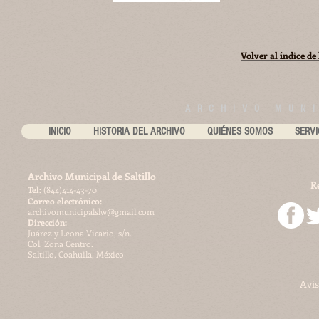
Volver al índice de
ARCHIVO MUNI
INICIO
HISTORIA DEL ARCHIVO
QUIÉNES SOMOS
SERVI
Archivo Municipal de Saltillo
R
​Tel:
(844)414-43-70
Correo electrónico:
archivomunicipalslw@gmail.com
Dirección:
Juárez y Leona Vicario, s/n.
Col. Zona Centro.
Saltillo, Coahuila, México
Avis