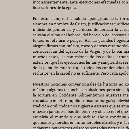
inconscientemente, ante ejecuciones efectuadas con
ilustraciones de la época.
Por esto, siempre ha habido apologistas de la tortu
siempre en nombre de Cristo, justificaciones jurídic
indicio de penitencia y de deseo de abrazar la verd
salvaba el alma del hebreo, del hereje o del apóstata 
fe caer en el mismo peligro. Así, las grandes hoguer
alegres fiestas con música, corte y danzas ceremoniales
consideraban del agrado de la Virgen y de la Santí
muchos casos, las confesiones de los delitos, arranc
externos; que las ejecuciones lentas y sangrientas se
de la pena de muerte); que todos los condenados d
reclusión en la cárcel no es suficiente. Pero cada apol
Nuestras nociones convencionales de historia no con
máximo algunos textos hacen alusiones, pero sin culpa
la tortura en Occidente. Alimentamos nuestras me
trucadas para el tranquilo consumo burgués; televisió
tradición oral: todos nos sugieren escenas que se am
muestra jamás ese basalto eterno y ubicuo en el que
envolvía el mundo y que incluso ahora continúa ca
quemados y heridos en innumerables cárceles y más aú
cadáveres putrefactos colgados por todas partes; la ti