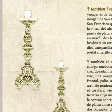
Y tambien 1 c
ymagenes de tal
imagen de San D
San Francisco q
la mesa del alt
punta de plata 
en marfil, dos 
los dos, y un at
diez campanilla
metal amarillo y
Y también el a
cuerpo nuebo so
cruz dorada, inr
viso, una imag
frontal, palío,
atril, de madera
el corateral v
Rosario cuya im
la corona sobre
de platta en su 
dos Rosarios d