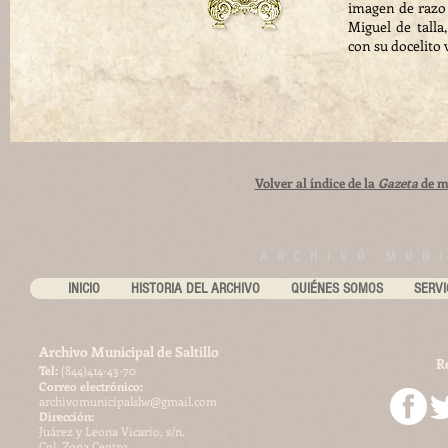
imagen de razo
Miguel de tall
con su docelito v
Volver al índice de la
Gazeta
de m
ARCHIVO MUNI
INICIO
HISTORIA DEL ARCHIVO
QUIÉNES SOMOS
SERVI
Archivo Municipal de Saltillo
R
​Tel:
(844)414-43-70
Correo electrónico:
archivomunicipalslw@gmail.com
Dirección:
Juárez y Leona Vicario, s/n.
Col. Zona Centro.