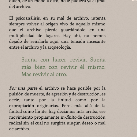
quien, de un modo u otro, no le pudiera ya el (mal
de) archivo.
El psicoanálisis, en su mal de archivo, intenta
siempre volver al origen vivo de aquello mismo
que el archivo pierde guardándolo en una
multiplicidad de lugares. Hay ahí, no hemos
dejado de señalarlo aquí, una tensión incesante
entre el archivo y la arqueología.
Sueña con hacer revivir. Sueña
más bien con revivir él mismo.
Mas revivir al otro.
Por una parte
el archivo se hace posible por la
pulsión de muerte, de agresión y de destrucción, es
decir, tanto por la finitud como por la
expropiación originarias. Pero, más allá de la
finitud como límite, hay, decíamos más arriba, ese
movimiento propiamente
in-finito
de destrucción
radical sin el cual no surgiría ningún deseo o mal
de archivo.