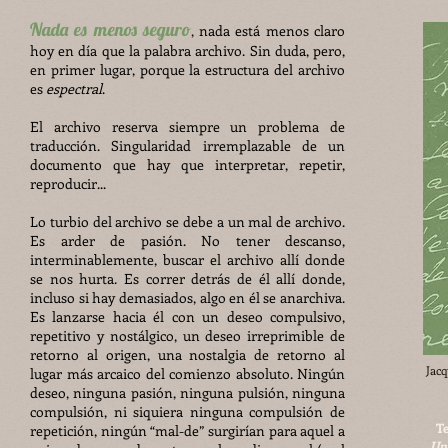
Nada es menos seguro
,
na
da está menos claro
hoy en día que la palabra archivo. Sin duda, pero,
en primer lugar, porque la estructura del archivo
es
espectral
.
El archivo reserva siempre un problema de
traducción. Singularidad irremplazable de un
documento que hay que interpretar, repetir,
reproducir...
Lo turbio del archivo se debe a un mal de archivo.
Es arder de pasión. No tener descanso,
interminablemente, buscar el archivo allí donde
se nos hurta. Es correr detrás de él allí donde,
incluso si hay demasiados, algo en él se anarchiva.
Es lanzarse hacia él con un deseo compulsivo,
repetitivo y nostálgico, un deseo irreprimible de
retorno al origen, una nostalgia de retorno al
Jacq
lugar más arcaico del comienzo absoluto. Ningún
deseo, ninguna pasión, ninguna pulsión, ninguna
compulsión, ni siquiera ninguna compulsión de
T
repetición, ningún “mal-de” surgirían para aquel a
Un