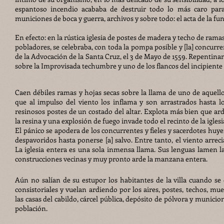
espantoso incendio acababa de destruir todo lo más caro para aq
municiones de boca y guerra, archivos y sobre todo: el acta de la fun
En efecto: en la rústica iglesia de postes de madera y techo de rama
pobladores, se celebraba, con toda la pompa posible y [la] concurrenc
de la Advocación de la Santa Cruz, el 3 de Mayo de 1559. Repentin
sobre la Improvisada techumbre y uno de los flancos del incipiente a
Caen débiles ramas y hojas secas sobre la llama de uno de aquell
que al impulso del viento los inflama y son arrastrados hasta l
resinosos postes de un costado del altar. Explota más bien que ar
la resina y una explosión de fuego invade todo el recinto de la iglesi
El pánico se apodera de los concurrentes y fieles y sacerdotes huy
despavoridos hasta ponerse [a] salvo. Entre tanto, el viento arreci
La iglesia entera es una sola inmensa llama. Sus lenguas lamen l
construcciones vecinas y muy pronto arde la manzana entera.
Aún no salían de su estupor los habitantes de la villa cuando se
consistoriales y vuelan ardiendo por los aires, postes, techos, mue
las casas del cabildo, cárcel pública, depósito de pólvora y municio
población.