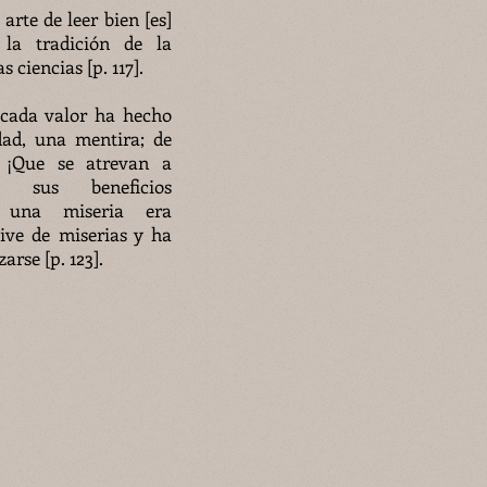
rte de leer bien [es]
 la tradición de la
s ciencias [p. 117].
e cada valor ha hecho
dad, una mentira; de
. ¡Que se atrevan a
 sus beneficios
r una miseria era
ive de miserias y ha
arse [p. 123].