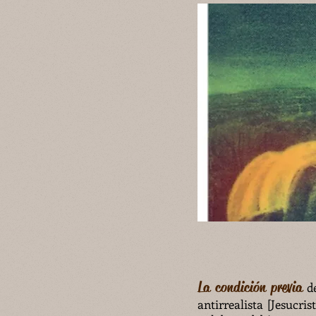
La condición previa
de
antirrealista [Jesucri