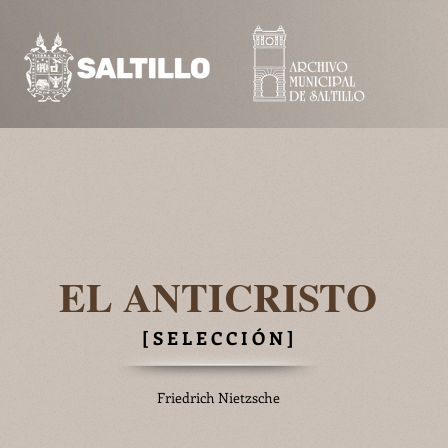
EL ANTICRISTO
[ S E L E C C I Ó N ]
Friedrich Nietzsche