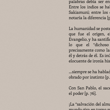
palabras debía ser ent
Entre los indios se ha
Sakiamuní; entre los 
notaría la diferencia [p
La humanidad se poster
que fue el origen, e
Evangelio, y ha santifi
lo que el “dichoso
precisamente como la 
él y detrás de él. Es 
elocuente de ironía hist
…siempre se ha hablado
obrado por instinto [p. 
Con San Pablo, el sac
el poder [p. 76].
¡La “salvación del alma
mundo gira en torno mí