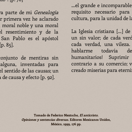
…el grande e incomparable a
requisito necesario para
ra parte de mi
Genealogía
cultura, para la unidad de la
r primera vez he aclarado
a moral noble y una moral
La Iglesia cristiana […] d
el resentimiento y de la
un sin valor; de cada ver
 San Pablo es el apóstol
cada verdad, una vileza
p. 85].
hablarme todavía de
humanitarios! Suprimi
conjunto de mentiras sin
contrario a su comercio; v
 alguna, inventadas para
creado miserias para eterniz
el sentido de las causas; un
 de causa y efecto [p. 92].
Tomado de Federico Nieztsche,
El anticristo.
Opiniones y sentencias diversas.
Editores Mexicanos Unidos,
México, 1999, 176 pp.