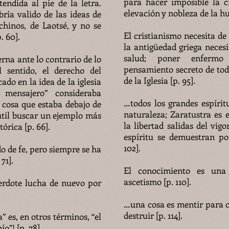
para hacer imposible la ci
endida al pie de la letra.
elevación y nobleza de la h
bría valido de las ideas de
chinos, de Laotsé, y no se
El cristianismo necesita d
. 60].
la antigüedad griega neces
salud; poner enfermo
na ante lo contrario de lo
pensamiento secreto de tod
l sentido, el derecho del
de la Iglesia [p. 95].
cado en la idea de la iglesia
 mensajero” consideraba
…todos los grandes espírit
cosa que estaba debajo de
naturaleza; Zaratustra es e
inútil buscar un ejemplo más
la libertad salidas del vigo
órica [p. 66].
espíritu se demuestran por
102].
 de fe, pero siempre se ha
71].
El conocimiento es una
ascetismo [p. 110].
erdote lucha de nuevo por
…una cosa es mentir para c
destruir [p. 114].
” es, en otros términos, “el
o”! [p. 78]