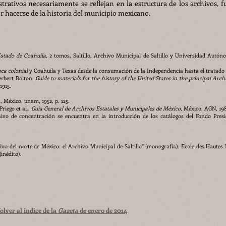
trativos necesariamente se reflejan en la estructura de los archivos, f
r hacerse de la historia del municipio mexicano.
Estado de Coahuila
, 2 tomos, Saltillo, Archivo Municipal de Saltillo y Universidad Autó
oca colonial
y Coahuila y Texas desde la consumación de la Independencia hasta el tratado
Herbert Bolton,
Guide to materials for the history of the United States in the principal Arch
1915.
, México, unam, 1952, p. 125.
riego et al.,
Guía General de Archivos Estatales y Municipales de México
, México, AGN, 19
hivo de concentración se encuentra en la introducción de los catálogos del Fondo Presi
o del norte de México: el Archivo Municipal de Saltillo” (monografía). Ecole des Hautes
(inédito).
olver al índice de la
Gazeta
de enero de 2014