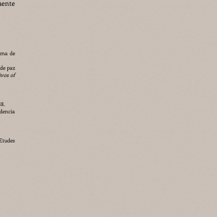
uente
noma de
 de paz
ivos of
88.
dencia
 Etudes