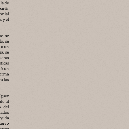
 la de
artir
onial
 y el
ue se
o, se
 a un
a, se
ueras
ticas
ió un
forma
ra los
íguez
do al
o del
tados
ayuda
cervo
ersas