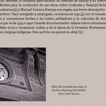
llar también lo consultó para escribir su
Historia de Saltillo
y su
Histor
Robles para la confección de sus obras sobre Coahuila y Texas;[2] Bolt
exicanos;[3] y Manuel Carrera Stampa nos regala una breve descripción 
archivo “bien arreglado y catalogado, comienza en 1591,[4] con el
tratado
n y concesiones hechas a los indios pobladores
, y la colección de Act
da que va de 1594 a 1940. Guarda documentación valiosa sobre colonizaci
éjar (1731) e invasiones indias, y de la época de la Invasión Norteamer
n lenguas indígenas. Este archivo se quemó en 1669”.[5]
Reloj del inmueble que aloja al
Archivo Municipal de Saltillo.
Foto: Iván Vartan.