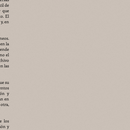
il de
r que
o. El
y, en
neos.
 en la
rende
mo el
chivo
n las
ue su
entos
ión y
an en
otra,
e los
ión y