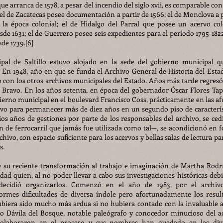
 arranca de 1578, a pesar del incendio del siglo xvii, es comparable con
el de Zacatecas posee documentación a partir de 1566; el de Monclova a p
la época colonial; el de Hidalgo del Parral que posee un acervo col
e 1631; el de Guerrero posee seis expedientes para el período 1795-1822;
e 1739.[6]
pal de Saltillo estuvo alojado en la sede del gobierno municipal q
. En 1948, año en que se funda el Archivo General de Historia del Estad
 con los otros archivos municipales del Estado. Años más tarde regresó
e Bravo. En los años setenta, en época del gobernador Óscar Flores Tapi
ierno municipal en el boulevard Francisco Coss, prácticamente en las af
chivo para permanecer más de diez años en un segundo piso de caracterís
ios años de gestiones por parte de los responsables del archivo, se ced
ón de ferrocarril que jamás fue utilizada como tal—, se acondicionó en 
hivo, con espacio suficiente para los acervos y bellas salas de lectura pa
s.
be su reciente transformación al trabajo e imaginación de Martha Rodr
udad quien, al no poder llevar a cabo sus investigaciones históricas debi
 decidió organizarlos. Comenzó en el año de 1983, por el archiv
rmes dificultades de diversa índole pero afortunadamente los resul
hubiera sido mucho más ardua si no hubiera contado con la invaluable 
nso Dávila del Bosque, notable paleógrafo y conocedor minucioso del a
colaboraron en el proceso y sus nombres han quedado en las div