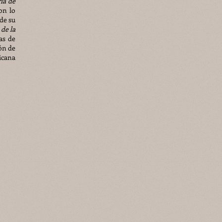
ia de
on lo
de su
 de la
as de
ón de
icana