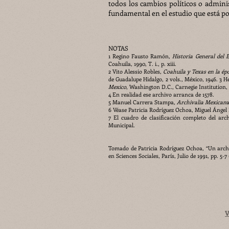
todos los cambios políticos o adminis
fundamental en el estudio que está po
NOTAS
1 Regino Fausto Ramón,
Historia General del 
Coahuila, 1990, T. i., p. xiii.
2 Vito Alessio Robles,
Coahuila y Texas en la ép
de Guadalupe Hidalgo, 2 vols., México, 1946. 3 
Mexico
, Washington D.C., Carnegie Institution, 
4 En realidad ese archivo arranca de 1578.
5 Manuel Carrera Stampa,
Archivalia Mexican
a
6 Véase Patricia Rodríguez Ochoa, Miguel Ángel P
7 El cuadro de clasificación completo del arc
Municipal.
Tomado de Patricia Rodríguez Ochoa, “Un archiv
en Sciences Sociales, París, Julio de 1991, pp. 5-7 
V