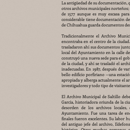
La antigüedad de su documentación, que
otros archivos municipales norteños; 
de 1577 aunque es muy escasa para 
considerable tiene documentación desd
de Chihuahua guarda documentos desd
Tradicionalmente el Archivo Munici
encontraba en el centro de la ciudad
trasladaron ahí sus documentos junto
local del Ayuntamiento en la calle d
construyó una nueva sede para el gob
de la ciudad, y ahí se trasladó el ar
inadecuadas. En 1987, después de var
bello edificio porfiriano —una estaci
apropiada y alberga actualmente el arc
investigadores y todo tipo de visitante
El Archivo Municipal de Saltillo de
García, historiadora oriunda de la ci
desorden de los archivos locales,
Ayuntamiento. Fue una tarea de eno
finales fueron excelentes. Su labor 
del antiguo jefe del archivo, Ildefo
histórico. Otras muchas personas 