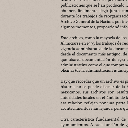
publicaciones que se han producido. E
obtener, finalmente llegó junto co
durante los trabajos de reorganizaci
Archivo General de la Nación, por inv
algunos momentos, proporcionó infor
Este archivo, como la mayoría de lo
Al iniciarse en 1993 los trabajos de r
vigencia administrativa de la docum
desde el documento más antiguo, de 
que abarca documentación de 1941 a
administrativo como el que comprende
oficinas (de la administración municip
Hay que recordar que un archivo es pr
historia no se puede disociar de la 
mexicanos, sus archivos son result
autoridades locales en el ámbito de 
esa relación reflejan por una parte
acontecimientos más lejanos, pero que
Otra característica fundamental de
ayuntamientos. A cada función de g