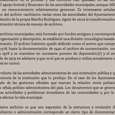
l apoyo formal y financiero de las autoridades municipales, aunque difíc
n un reconocimiento relativamente generoso. Es interesante señala
ón del archivo cambiaron varias veces las autoridades del Ayuntamient
itación de la propia Martha Rodríguez, siguió de cerca la transformación 
mación técnica de manejo de archivos.
s archivos municipales, está formado por fondos antiguos y contemporá
eorganización y descripción, se estableció una división cronológica basada
entación. El archivo histórico quedó definido como el acervo que comp
1578, hasta la documentación de 1940; el archivo de concentración, co
 1978 y se mantiene en constante proceso de depuración;[7] y el ar
 de 1979 en adelante y que es el que se produce y utiliza actualmente e
al en turno).
oducto de las actividades administrativas de una institución pública y q
historia de la institución que lo produjo. En el caso de los Ayuntami
ado de las gestiones oficiales que marcan la relación entre poblac
la célula político-administrativa del país. Los documentos que se gener
 las actividades y problemas inmediatos de las comunidades y, por la 
 afectan la vida municipal.
 estos archivos es que son expresión de la estructura y evolución d
obierno o administración corresponde un cierto tipo de documentac