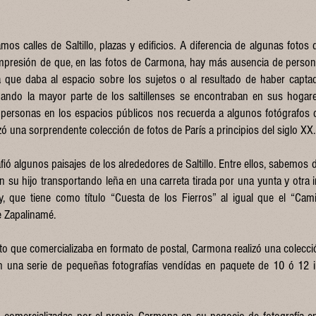
mos calles de Saltillo, plazas y edificios. A diferencia de algunas foto
impresión de que, en las fotos de Carmona, hay más ausencia de persona
a que daba al espacio sobre los sujetos o al resultado de haber capta
uando la mayor parte de los saltillenses se encontraban en sus hogar
 personas en los espacios públicos nos recuerda a algunos fotógrafos
zó una sorprendente colección de fotos de París a principios del siglo XX.
ó algunos paisajes de los alrededores de Saltillo. Entre ellos, sabemos d
 su hijo transportando leña en una carreta tirada por una yunta y otra 
ey, que tiene como título “Cuesta de los Fierros” al igual que el “Cami
e Zapalinamé.
to que comercializaba en formato de postal, Carmona realizó una colecció
a en una serie de pequeñas fotografías vendídas en paquete de 10 ó 12