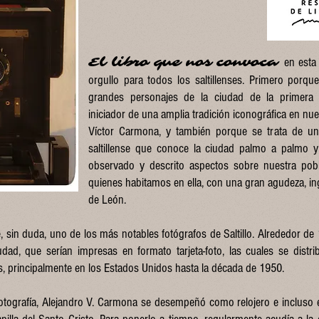
El libro que nos convoca
en esta
orgullo para todos los saltillenses. Primero porqu
grandes personajes de la ciudad de la primera 
iniciador de una amplia tradición iconográfica en nue
Víctor Carmona, y también porque se trata de un 
saltillense que conoce la ciudad palmo a palmo y
observado y descrito aspectos sobre nuestra pobl
quienes habitamos en ella, con una gran agudeza, in
de León.
 sin duda, uno de los más notables fotógrafos de Saltillo. Alrededor de 1
dad, que serían impresas en formato tarjeta-foto, las cuales se distribu
s, principalmente en los Estados Unidos hasta la década de 1950.
 fotografía, Alejandro V. Carmona se desempeñó como relojero e incluso 