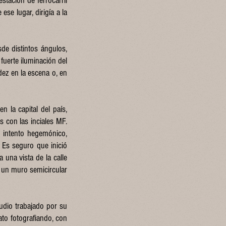
stación de ferrocarril
se lugar, dirigía a la
sde distintos ángulos,
 fuerte iluminación del
idez en la escena o, en
en la capital del país,
s con las inciales MF.
e intento hegemónico,
 Es seguro que inició
 una vista de la calle
n un muro semicircular
udio trabajado por su
to fotografiando, con