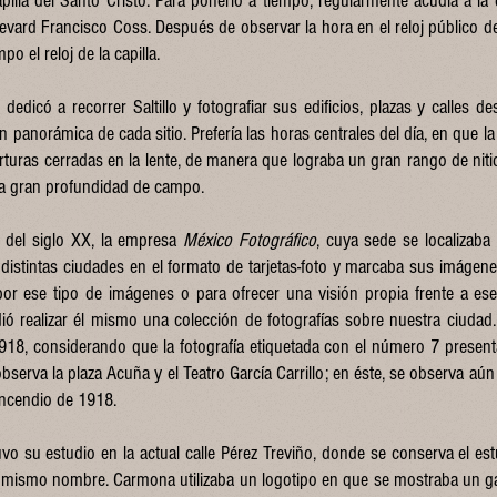
apilla del Santo Cristo. Para ponerlo a tiempo, regularmente acudía a la e
evard Francisco Coss. Después de observar la hora en el reloj público de e
o el reloj de la capilla.
edicó a recorrer Saltillo y fotografiar sus edificios, plazas y calles de
 panorámica de cada sitio. Prefería las horas centrales del día, en que la
aberturas cerradas en la lente, de manera que lograba un gran rango de nit
na gran profundidad de campo.
 del siglo XX, la empresa
México Fotográfico
, cuya sede se localizaba 
distintas ciudades en el formato de tarjetas-foto y marcaba sus imágene
or ese tipo de imágenes o para ofrecer una visión propia frente a es
ó realizar él mismo una colección de fotografías sobre nuestra ciudad.
1918, considerando que la fotografía etiquetada con el número 7 presenta
observa la plaza Acuña y el Teatro García Carrillo; en éste, se observa aú
incendio de 1918.
o su estudio en la actual calle Pérez Treviño, donde se conserva el est
el mismo nombre. Carmona utilizaba un logotipo en que se mostraba un ga