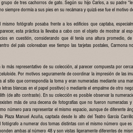
n grupo de tres cachorros de gato. Según su hijo Carlos, a su padre “
uno siempre dormía a sus pies en su recámara y quizá ese fue el motivo d
l mismo fotógrafo posaba frente a los edificios que captaba, especia
parecer, esta práctica la llevaba a cabo con el objeto de mostrar al esp
icios en cuestión, considerando que él tenía una altura promedio, de
entro del país coloreaban ese tiempo las tarjetas postales, Carmona no
n lo más representativo de su colección, al parecer compuesta por cer
 celuloide. Por motivos seguramente de coordinar la impresión de las im
cia al sitio que correspondía la toma y eran numeradas mediante una mar
 letras blancas en el papel positivo) o mediante el empalme de otro negati
ith (de alto contraste). En su colección es posible observar la numerac
existen más de una decena de fotografías que no fueron numeradas y
mo número para representar el mismo espacio, aunque de diferente ángu
 Plaza Manuel Acuña, captada desde lo alto del Teatro García Carrillo
l fotógrafo a numerar dos tomas distintas con el mismo número que es e
onden ambas al número 48 y son vistas ligeramente diferentes de misma