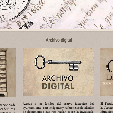
Archivo digital
Acceda a los fondos del acervo histórico del
El Fondo
servicios de
ayuntamiento, con imágenes y referencias detalladas
la
Gazeta 
 académicos,
de documentos que nos hablan sobre la invaluable
Municip
nvitamos a